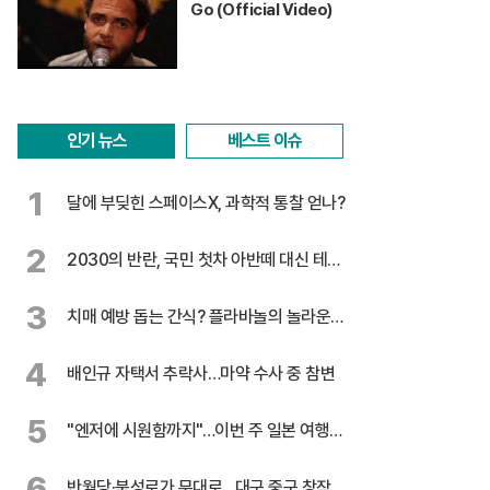
Go (Official Video)
인기 뉴스
베스트 이슈
1
달에 부딪힌 스페이스X, 과학적 통찰 얻나?
2
2030의 반란, 국민 첫차 아반떼 대신 테슬
라
3
치매 예방 돕는 간식? 플라바놀의 놀라운
효능
4
배인규 자택서 추락사…마약 수사 중 참변
5
"엔저에 시원함까지"…이번 주 일본 여행
꿀팁
6
반월당·북성로가 무대로…대구 중구 창작극