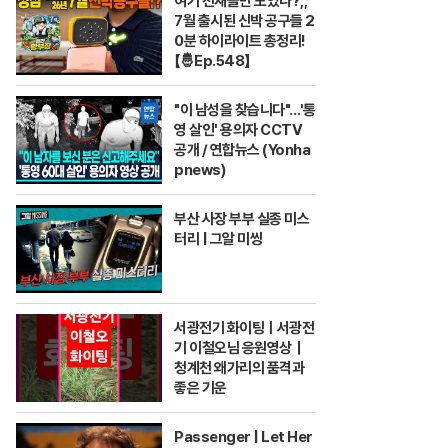
여기 천재들만 모였나?;;
7월 출시된 신박 공구들 2
0분 하이라이트 총정리!
【🤴Ep.548】
"이 남성을 찾습니다"…'통
영 살인' 용의자 CCTV
공개 / 연합뉴스 (Yonha
pnews)
부산 사장 부부 실종 미스
터리 | 그알 미씽
서광전기 화이팅ㅣ서광전
기 이철오님 응원영상｜
청계천 왜가리의 품격과
좋은 기운
Passenger | Let Her