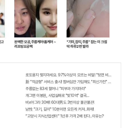
금고
완벽한 모공,주름케어!홈케어 ~
"기미,잡티,주름" 잡는 이 크림
리프팅모공팩
딱 하루2번 발라
로또용지 찢지마세요. 97%이상이 모르는 비밀! "뒷면 비추면 번호 보인
新 "적금형" 서비스 출시! 멤버십만 가입해도 "최신가전" 선착순 100%
주름없는 83세 할머니 "피부과 가지마라"
개그맨 이봉원, 사업실패로 "빛10억" 결국…
비x아그라 30배! 60대男도 3번이상 불끈불끈!
남性 "크기, 길이" 10분이면 모든게 커져..화제!
“고양시 지식산업센터” 1년후 가격 2배 된다..이유는?