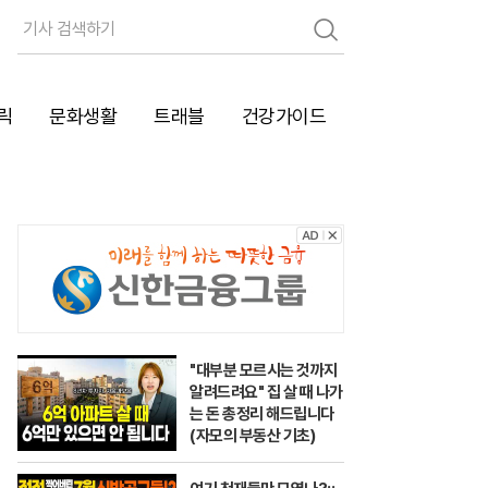
검
색
릭
문화생활
트래블
건강가이드
"대부분 모르시는 것까지
알려드려요" 집 살 때 나가
는 돈 총정리 해드립니다
(자모의 부동산 기초)