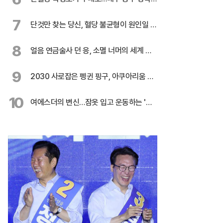
3편
7
단것만 찾는 당신, 혈당 불균형이 원인일 수
도
8
얼음 연금술사 던 응, 소멸 너머의 세계 응
시
9
2030 사로잡은 펭귄 핑구, 아쿠아리움 흥
행 주역
10
여에스더의 변신…잠옷 입고 운동하는 '무
서운' 이유