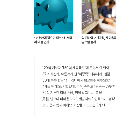
'7년'안에 갚으면 되는 '초'저금
암 진단금 7천만원, 새마을
리 대출 인기...
암보험 출시
120억 기부자 "150억 세금폭탄"에 울면서 한 말이..!
37억 자산가, 여름휴가 전 "이종목" 매수해라!! 한달
50대 부부 한알 먹고 침대에서 평균횟수 하루5번?
4개월 만에 35억벌었다!! 주식, 순매도 1위종목..."충격"
72억 기부한 미녀 스님, 정체 알고보니..충격!
男性 발보다 더러운 '거기', 세균지수 확인해보니..충격!
로또 용지 찢지 마세요. 사람들이 모르는 3가지!!