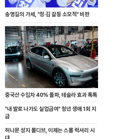
송영길의 가세, "정·김 갈등 소모적" 비판
중국산 수입차 40% 돌파, 테슬라 효과 톡톡
"내 발로 나가도 실업급여" 청년 생애 1회 지
급
허니문 성지 몰디브, 이제는 스몰 럭셔리 시
대