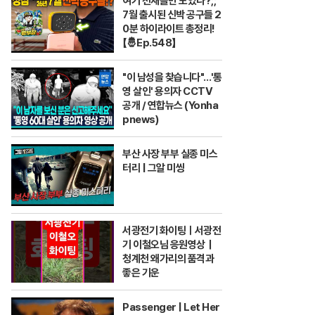
여기 천재들만 모였나?;;
7월 출시된 신박 공구들 2
0분 하이라이트 총정리!
【🤴Ep.548】
"이 남성을 찾습니다"…'통
영 살인' 용의자 CCTV
공개 / 연합뉴스 (Yonha
pnews)
부산 사장 부부 실종 미스
터리 | 그알 미씽
서광전기 화이팅ㅣ서광전
기 이철오님 응원영상｜
청계천 왜가리의 품격과
좋은 기운
Passenger | Let Her