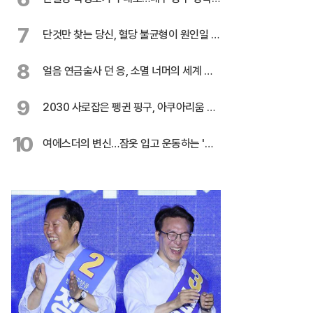
3편
7
단것만 찾는 당신, 혈당 불균형이 원인일 수
도
8
얼음 연금술사 던 응, 소멸 너머의 세계 응
시
9
2030 사로잡은 펭귄 핑구, 아쿠아리움 흥
행 주역
10
여에스더의 변신…잠옷 입고 운동하는 '무
서운' 이유