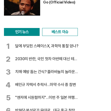
Go (Official Video)
인기 뉴스
베스트 이슈
1
달에 부딪힌 스페이스X, 과학적 통찰 얻나?
2
2030의 반란, 국민 첫차 아반떼 대신 테슬
라
3
치매 예방 돕는 간식? 플라바놀의 놀라운
효능
4
배인규 자택서 추락사…마약 수사 중 참변
5
"엔저에 시원함까지"…이번 주 일본 여행
꿀팁
6
반월당·북성로가 무대로…대구 중구 창작극