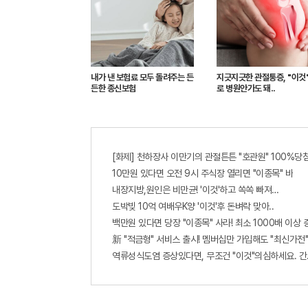
내가 낸 보험료 모두 돌려주는 든
지긋지긋한 관절통증, "이것
든한 종신보험
로 병원안가도 돼..
[화제] 천하장사 이만기의 관절튼튼 "호관원" 100%당첨
10만원 있다면 오전 9시 주식장 열리면 "이종목" 바
내장지방,원인은 비만균! '이것'하고 쏙쏙 빠져…
도박빚 10억 여배우K양 '이것'후 돈벼락 맞아..
백만원 있다면 당장 "이종목" 사라! 최소 1000배 이상 증가
新 "적금형" 서비스 출시! 멤버십만 가입해도 "최신가전"
역류성식도염 증상있다면, 무조건 "이것"의심하세요. 간