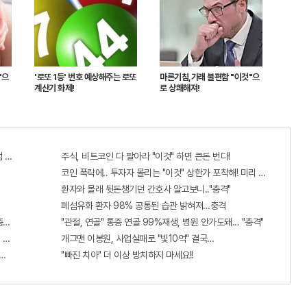
"으
'로또 1등' 번호 예상해주는 로또
마른기침,가래 불편함 "이것"으
계산기 화제!
로 상쾌해져!
 혜택 난리나!!
주식, 비트코인 다 팔아라 "이것" 하면 큰돈 번다!
코인 폭락에.. 투자자 몰리는 "이것" 상한가 포착해! 미리 투자..
환자와 몰래 뒷돈챙기던 간호사 알고보니.."충격"
폐섬유화 환자 98% 공통된 습관 밝혀져…충격
...충격!!
"관절, 연골" 통증 연골 99%재생, 병원 안가도돼... "충격"
 선착순 100% 무료 경품지원!!
개그맨 이봉원, 사업실패로 "빛10억" 결국…
단치료법 나왔다!
"빠진 치아" 더 이상 방치하지 마세요!!