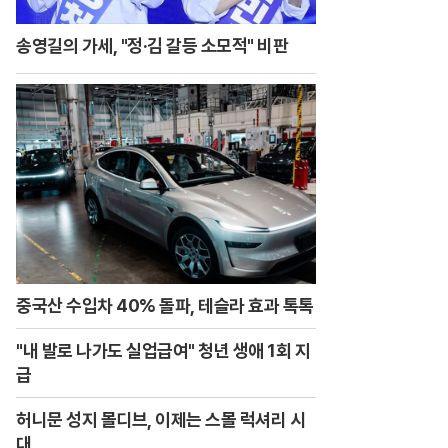
송영길의 가세, "정·김 갈등 소모적" 비판
중국산 수입차 40% 돌파, 테슬라 효과 톡톡
"내 발로 나가도 실업급여" 청년 생애 1회 지
급
허니문 성지 몰디브, 이제는 스몰 럭셔리 시
대