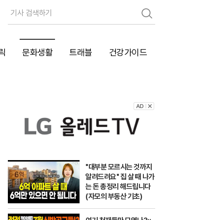
검
색
릭
문화생활
트래블
건강가이드
"대부분 모르시는 것까지
알려드려요" 집 살 때 나가
는 돈 총정리 해드립니다
(자모의 부동산 기초)