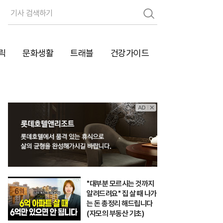
검
색
릭
문화생활
트래블
건강가이드
"대부분 모르시는 것까지
알려드려요" 집 살 때 나가
는 돈 총정리 해드립니다
(자모의 부동산 기초)