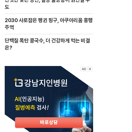
도
2030 사로잡은 펭귄 핑구, 아쿠아리움 흥행
주역
단백질 폭탄 콩국수, 더 건강하게 먹는 비결
은?