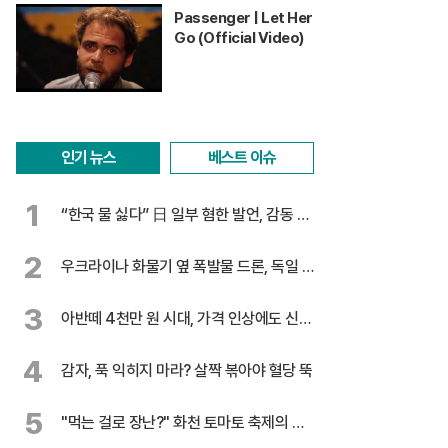
Passenger | Let Her
Go (Official Video)
인기 뉴스
베스트 이슈
1
“한국 물 싫다” 日 일부 혐한 발언, 감동 찬
물
2
우크라이나 화물기 옆 폭발물 드론, 독일 대
테러 수사
3
아반떼 4천만 원 시대, 가격 인상에도 신기
록 행진
4
감자, 푹 익히지 마라? 살짝 볶아야 혈당 뚝
5
"먹는 걸로 장난?" 화천 토마토 축제의 반