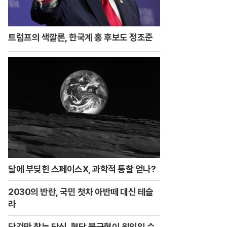
트럼프의 색깔론, 한국계 홍 후보도 정조준
달에 부딪힌 스페이스X, 과학적 통찰 얻나?
2030의 반란, 국민 첫차 아반떼 대신 테슬
라
단것만 찾는 당신, 혈당 불균형이 원인일 수