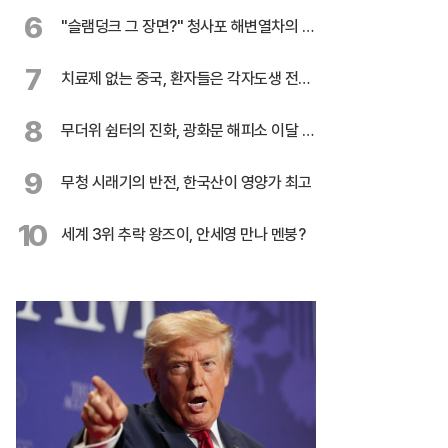
전
6
"슬램덩크 그 장면?" 청사포 해변열차의 유
혹
7
치료제 없는 중국, 환자들은 각자도생 전쟁
중
8
무더위 쉼터의 진화, 광화문 해피소 이달 말
까지 연장
9
무청 시래기의 반전, 한국산이 영양가 최고
10
세계 3위 추락 왕즈이, 안세영 만나 멘붕?