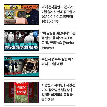
여기 천재들만 모였나?;;
7월 출시된 신박 공구들 2
0분 하이라이트 총정리!
【🤴Ep.548】
"이 남성을 찾습니다"…'통
영 살인' 용의자 CCTV
공개 / 연합뉴스 (Yonha
pnews)
부산 사장 부부 실종 미스
터리 | 그알 미씽
서광전기 화이팅ㅣ서광전
기 이철오님 응원영상｜
청계천 왜가리의 품격과
좋은 기운