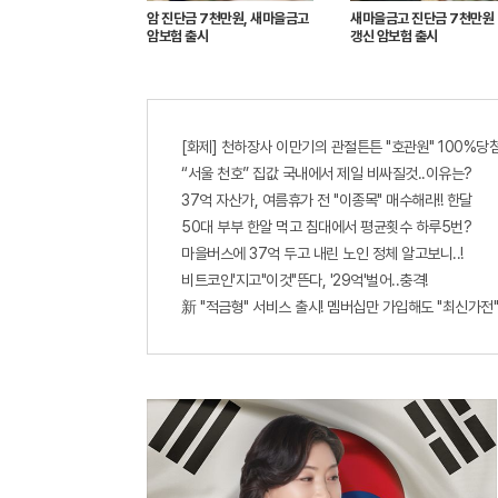
암 진단금 7천만원, 새마을금고
새마을금고 진단금 7천만원
암보험 출시
갱신 암보험 출시
[화제] 천하장사 이만기의 관절튼튼 "호관원" 100%당첨
“서울 천호” 집값 국내에서 제일 비싸질것..이유는?
37억 자산가, 여름휴가 전 "이종목" 매수해라!! 한달
50대 부부 한알 먹고 침대에서 평균횟수 하루5번?
마을버스에 37억 두고 내린 노인 정체 알고보니..!
비트코인'지고"이것"뜬다, '29억'벌어..충격!
新 "적금형" 서비스 출시! 멤버십만 가입해도 "최신가전"