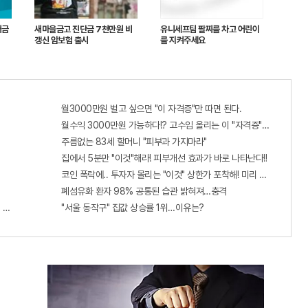
저금
새마을금고 진단금 7천만원 비
유니세프팀 팔찌를 차고 어린이
갱신 암보험 출시
를 지켜주세요
월3000만원 벌고 싶으면 "이 자격증"만 따면 된다.
월수익 3000만원 가능하다!? 고수입 올리는 이 "자격증"에 몰리는 
주름없는 83세 할머니 "피부과 가지마라"
집에서 5분만 "이것"해라! 피부개선 효과가 바로 나타난다!!
코인 폭락에.. 투자자 몰리는 "이것" 상한가 포착해! 미리 투자..
폐섬유화 환자 98% 공통된 습관 밝혀져…충격
 선착순 100% 무료 경품지원!!
"서울 동작구" 집값 상승률 1위…이유는?