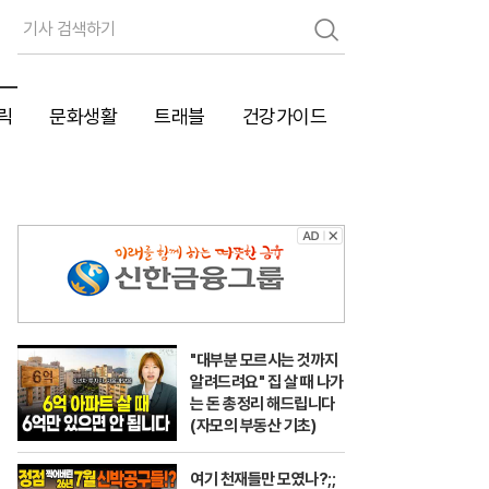
검
색
릭
문화생활
트래블
건강가이드
"대부분 모르시는 것까지
알려드려요" 집 살 때 나가
는 돈 총정리 해드립니다
(자모의 부동산 기초)
여기 천재들만 모였나?;;