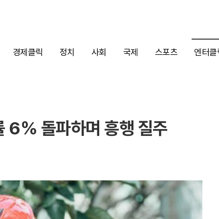
경제클릭
정치
사회
국제
스포츠
엔터클
청률 6% 돌파하며 흥행 질주