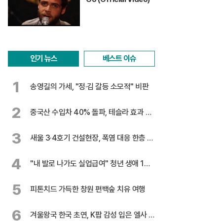
인기 뉴스
베스트 이슈
1
송영길의 가세, "정·김 갈등 소모적" 비판
2
중국산 수입차 40% 돌파, 테슬라 효과 톡
톡
3
새울 3·4호기 건설현장, 폭염 대응 한층 강
화
4
"내 발로 나가도 실업급여" 청년 생애 1회
지급
5
피톤치드 가득한 창원 편백숲 치유 여행
6
겨울왕국 한국 초연, K팝 감성 입은 엘사 온