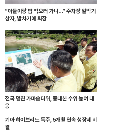
“아들이랑 밥 먹으러 가니…” 주차장 알박기
상자, 발차기에 퇴장
전국 덮친 가마솥더위, 중대본 수위 높여 대
응
기아 하이브리드 독주, 5개월 연속 성장세 비
결