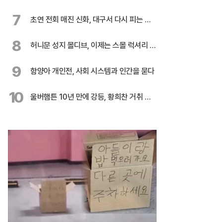
다
7
초연 전회 매진 신화, 대구서 다시 피는 민
들레
8
허니문 성지 몰디브, 이제는 스몰 럭셔리 시
대
9
함양아 개인전, 사회 시스템과 인간을 묻다
10
울버햄튼 10년 만에 강등, 황희찬 거취 불
투명