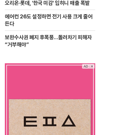
오리온·롯데, '한국 미감' 입히니 매출 폭발
에어컨 26도 설정하면 전기 사용 크게 줄어
든다
보완수사권 폐지 후폭풍…돌려차기 피해자
“거부해야”