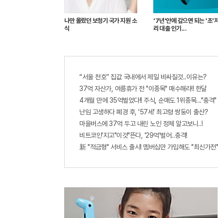
나만 몰랐던 보청기 국가 지원 소
'7년'안에 갚으면 되는 '초'
식
리 대출 인기...
“서울 천호” 집값 국내에서 제일 비싸질것..이유는?
37억 자산가, 여름휴가 전 "이종목" 매수해라!! 한달
4개월 만에 35억벌었다!! 주식, 순매도 1위종목..."충격"
난임 고생하다 폐경 후, '57세' 최고령 쌍둥이 출산?
마을버스에 37억 두고 내린 노인 정체 알고보니..!
비트코인'지고"이것"뜬다, '29억'벌어..충격!
新 "적금형" 서비스 출시! 멤버십만 가입해도 "최신가전"