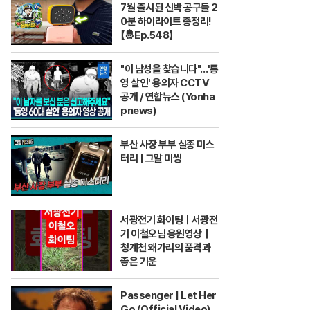
7월 출시된 신박 공구들 2
0분 하이라이트 총정리!
【🤴Ep.548】
"이 남성을 찾습니다"…'통
영 살인' 용의자 CCTV
공개 / 연합뉴스 (Yonha
pnews)
부산 사장 부부 실종 미스
터리 | 그알 미씽
서광전기 화이팅ㅣ서광전
기 이철오님 응원영상｜
청계천 왜가리의 품격과
좋은 기운
Passenger | Let Her
Go (Official Video)