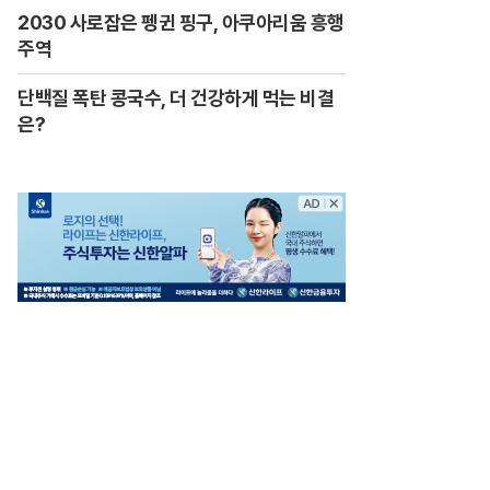
2030 사로잡은 펭귄 핑구, 아쿠아리움 흥행
주역
단백질 폭탄 콩국수, 더 건강하게 먹는 비결
은?