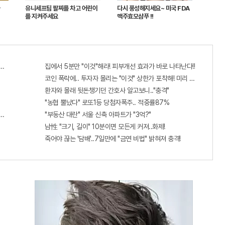
유니세프팀 팔찌를 차고 어린이
다시 풍성해지세요~ 미국 FDA
를 지켜주세요
맥주효모샴푸 !!
출...관계자 실수로 "비상"!
집에서 5분만 "이것"해라! 피부개선 효과가 바로 나타난다!!
코인 폭락에.. 투자자 몰리는 "이것" 상한가 포착해! 미리 투자..
환자와 몰래 뒷돈챙기던 간호사 알고보니.."충격"
"농협 뿔났다" 로또1등 당첨자폭주.. 적중률87%
단치료법 나왔다!
"부동산 대란" 서울 신축 아파트가 "3억?"
남性 "크기, 길이" 10분이면 모든게 커져..화제!
죽어야 끊는 '담배'..7일만에 "금연 비법" 밝혀져 충격!