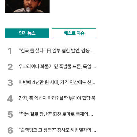
인기 뉴스
베스트 이슈
1
“한국 물 싫다” 日 일부 혐한 발언, 감동 찬
물
2
우크라이나 화물기 옆 폭발물 드론, 독일 대
테러 수사
3
아반떼 4천만 원 시대, 가격 인상에도 신기
록 행진
4
감자, 푹 익히지 마라? 살짝 볶아야 혈당 뚝
5
"먹는 걸로 장난?" 화천 토마토 축제의 반
전
6
"슬램덩크 그 장면?" 청사포 해변열차의 유