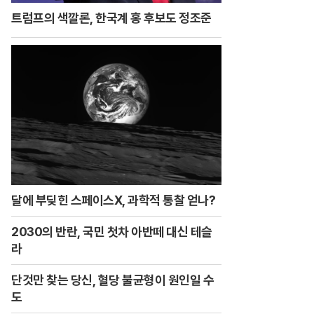
트럼프의 색깔론, 한국계 홍 후보도 정조준
달에 부딪힌 스페이스X, 과학적 통찰 얻나?
2030의 반란, 국민 첫차 아반떼 대신 테슬
라
단것만 찾는 당신, 혈당 불균형이 원인일 수
도