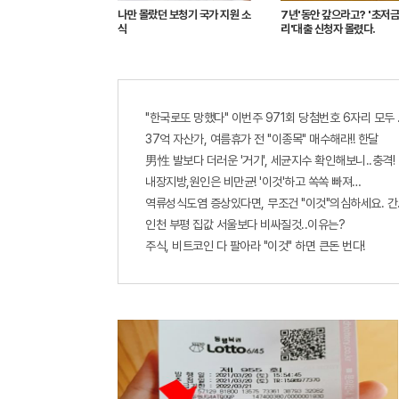
나만 몰랐던 보청기 국가 지원 소
7년'동안 갚으라고? '초저금
식
리'대출 신청자 몰렸다.
"한국로또 망했다" 이번주 971회 당첨번호 6자리 모두 유
37억 자산가, 여름휴가 전 "이종목" 매수해라!! 한달
男性 발보다 더러운 '거기', 세균지수 확인해보니..충격!
내장지방,원인은 비만균! '이것'하고 쏙쏙 빠져…
역류성식도염 증상있다면, 무조건 "이것"의심하세요. 간
인천 부평 집값 서울보다 비싸질것..이유는?
주식, 비트코인 다 팔아라 "이것" 하면 큰돈 번다!