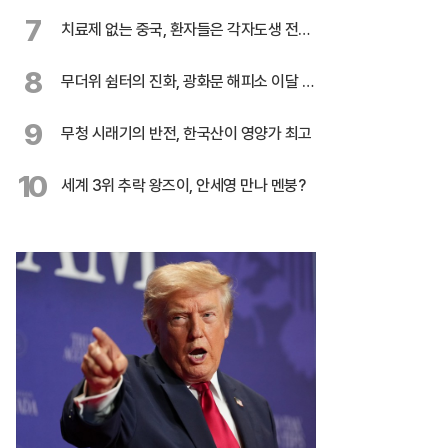
혹
7
치료제 없는 중국, 환자들은 각자도생 전쟁
중
8
무더위 쉼터의 진화, 광화문 해피소 이달 말
까지 연장
9
무청 시래기의 반전, 한국산이 영양가 최고
10
세계 3위 추락 왕즈이, 안세영 만나 멘붕?