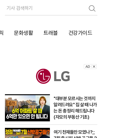
검
색
릭
문화생활
트래블
건강가이드
"대부분 모르시는 것까지
알려드려요" 집 살 때 나가
는 돈 총정리 해드립니다
(자모의 부동산 기초)
여기 천재들만 모였나?;;