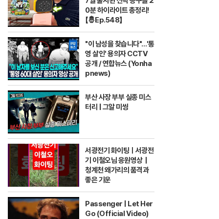
7월 출시된 신박 공구들 2
0분 하이라이트 총정리!
【🤴Ep.548】
"이 남성을 찾습니다"…'통
영 살인' 용의자 CCTV
공개 / 연합뉴스 (Yonha
pnews)
부산 사장 부부 실종 미스
터리 | 그알 미씽
서광전기 화이팅ㅣ서광전
기 이철오님 응원영상｜
청계천 왜가리의 품격과
좋은 기운
Passenger | Let Her
Go (Official Video)