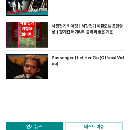
서광전기 화이팅ㅣ서광전기 이철오님 응원영
상｜청계천 왜가리의 품격과 좋은 기운
Passenger | Let Her Go (Official Vid
eo)
인기 뉴스
베스트 이슈