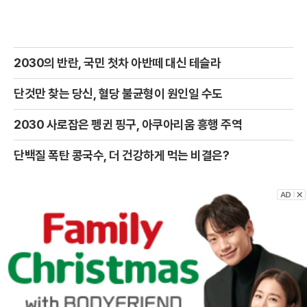
2030의 반란, 국민 첫차 아반떼 대신 테슬라
단것만 찾는 당신, 혈당 불균형이 원인일 수도
2030 사로잡은 펭귄 핑구, 아쿠아리움 흥행 주역
단백질 폭탄 콩국수, 더 건강하게 먹는 비결은?