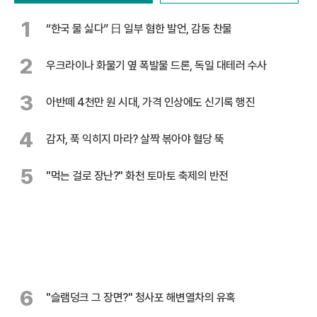
1
“한국 물 싫다” 日 일부 혐한 발언, 감동 찬물
2
우크라이나 화물기 옆 폭발물 드론, 독일 대테러 수사
3
아반떼 4천만 원 시대, 가격 인상에도 신기록 행진
4
감자, 푹 익히지 마라? 살짝 볶아야 혈당 뚝
5
"먹는 걸로 장난?" 화천 토마토 축제의 반전
6
"슬램덩크 그 장면?" 청사포 해변열차의 유혹