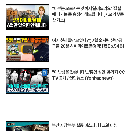
"대부분 모르시는 것까지 알려드려요" 집 살
때 나가는 돈 총정리 해드립니다 (자모의 부동
산 기초)
여기 천재들만 모였나?;; 7월 출시된 신박 공
구들 20분 하이라이트 총정리! 【🤴Ep.548】
"이 남성을 찾습니다"…'통영 살인' 용의자 CC
TV 공개 / 연합뉴스 (Yonhapnews)
부산 사장 부부 실종 미스터리 | 그알 미씽