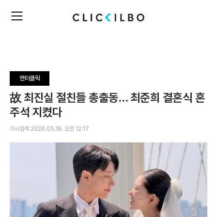
주
검
요
색
서
비
스
메
뉴
엔터클릭
펼
치
故 최진실 절친들 총출동… 최준희 결혼식 혼
기
주석 지켰다
기사입력 2026.05.18. 오전 12:17