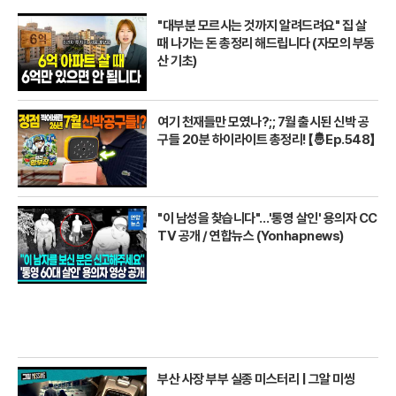
"대부분 모르시는 것까지 알려드려요" 집 살
때 나가는 돈 총정리 해드립니다 (자모의 부동
산 기초)
여기 천재들만 모였나?;; 7월 출시된 신박 공
구들 20분 하이라이트 총정리! 【🤴Ep.548】
"이 남성을 찾습니다"…'통영 살인' 용의자 CC
TV 공개 / 연합뉴스 (Yonhapnews)
부산 사장 부부 실종 미스터리 | 그알 미씽