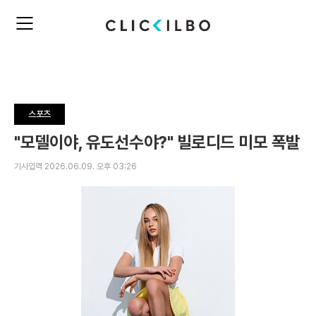
주
검
요
색
서
비
스
메
뉴
스포츠
펼
치
"모델이야, 유도선수야?" 빌로디드 미모 폭발
기
기사입력 2026.06.09. 오후 03:26