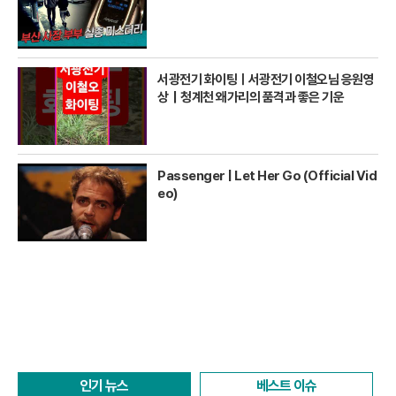
서광전기 화이팅ㅣ서광전기 이철오님 응원영
상｜청계천 왜가리의 품격과 좋은 기운
Passenger | Let Her Go (Official Vid
eo)
인기 뉴스
베스트 이슈