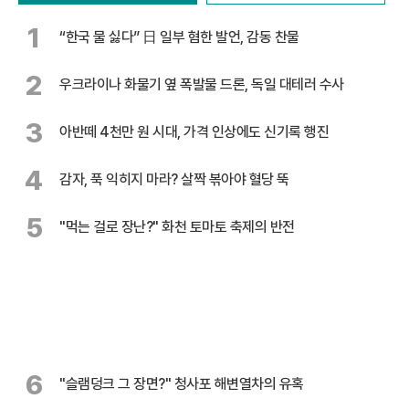
1
“한국 물 싫다” 日 일부 혐한 발언, 감동 찬물
2
우크라이나 화물기 옆 폭발물 드론, 독일 대테러 수사
3
아반떼 4천만 원 시대, 가격 인상에도 신기록 행진
4
감자, 푹 익히지 마라? 살짝 볶아야 혈당 뚝
5
"먹는 걸로 장난?" 화천 토마토 축제의 반전
6
"슬램덩크 그 장면?" 청사포 해변열차의 유혹