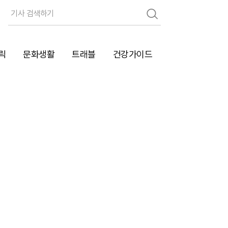
검
색
릭
문화생활
트래블
건강가이드