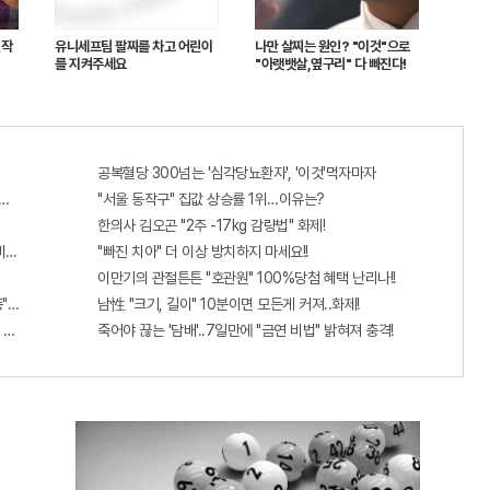
진작
유니세프팀 팔찌를 차고 어린이
나만 살찌는 원인? "이것"으로
를 지켜주세요
"아랫뱃살,옆구리" 다 빠진다!
공복혈당 300넘는 '심각당뇨환자', '이것'먹자마자
출...관계자 실수로 "비상"!
"서울 동작구" 집값 상승률 1위…이유는?
한의사 김오곤 "2주 -17kg 감량법" 화제!
비추면 번호 보인다!?"
"빠진 치아" 더 이상 방치하지 마세요!!
이만기의 관절튼튼 "호관원" 100%당첨 혜택 난리나!!
증"에 몰리는 이유 알고보니…
남性 "크기, 길이" 10분이면 모든게 커져..화제!
투자..
죽어야 끊는 '담배'..7일만에 "금연 비법" 밝혀져 충격!