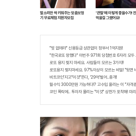
말소리만 싹 키워주는 맞춤보청
'관절'에 이렇게 좋을수가! 
기 무료체험 지원자모집
먹을걸 그랬어요!
"빚 없애라" 신용등급 상관없이 정부서 1억지원!
"한국로또 망했다" 이번주 971회 당첨번호 6자리 모두 유
로또 용지 찢지 마세요. 사람들이 모르는 3가지!!
로또용지 찢지마세요. 97%이상이 모르는 비밀! "뒷면 
비트코인'지고"이것"뜬다, '29억'벌어..충격!
월수익 3000만원 가능하다!? 고수입 올리는 이 "자격
코인 폭락에.. 투자자 몰리는 "이것" 상한가 포착해! 미리 