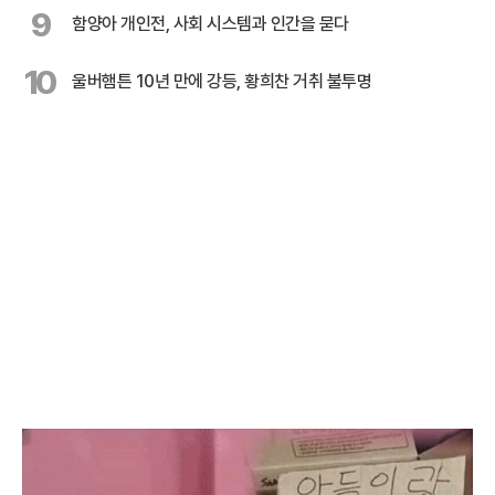
9
함양아 개인전, 사회 시스템과 인간을 묻다
10
울버햄튼 10년 만에 강등, 황희찬 거취 불투명