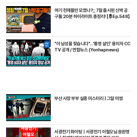
여기 천재들만 모였나?;; 7월 출시된 신박 공
구들 20분 하이라이트 총정리! 【🤴Ep.548】
"이 남성을 찾습니다"…'통영 살인' 용의자 CC
TV 공개 / 연합뉴스 (Yonhapnews)
부산 사장 부부 실종 미스터리 | 그알 미씽
서광전기 화이팅ㅣ서광전기 이철오님 응원영