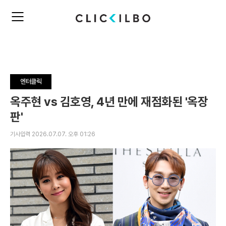
주
검
요
색
서
비
스
메
뉴
엔터클릭
펼
치
옥주현 vs 김호영, 4년 만에 재점화된 '옥장
기
판'
기사입력 2026.07.07. 오후 01:26