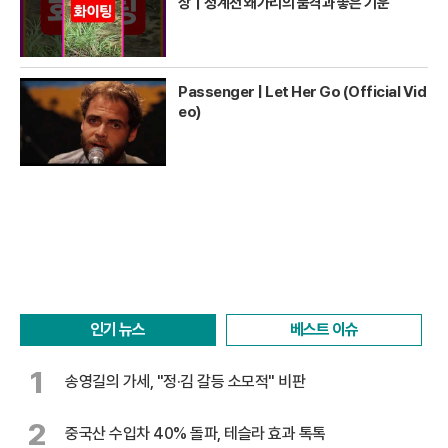
상｜청계천 왜가리의 품격과 좋은 기운
Passenger | Let Her Go (Official Vid
eo)
인기 뉴스
베스트 이슈
1
송영길의 가세, "정·김 갈등 소모적" 비판
2
중국산 수입차 40% 돌파, 테슬라 효과 톡톡