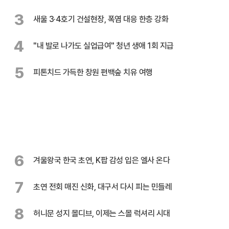
3
새울 3·4호기 건설현장, 폭염 대응 한층 강화
4
"내 발로 나가도 실업급여" 청년 생애 1회 지급
5
피톤치드 가득한 창원 편백숲 치유 여행
6
겨울왕국 한국 초연, K팝 감성 입은 엘사 온다
7
초연 전회 매진 신화, 대구서 다시 피는 민들레
8
허니문 성지 몰디브, 이제는 스몰 럭셔리 시대