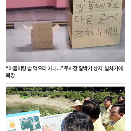
“아들이랑 밥 먹으러 가니…” 주차장 알박기 상자, 발차기에
퇴장