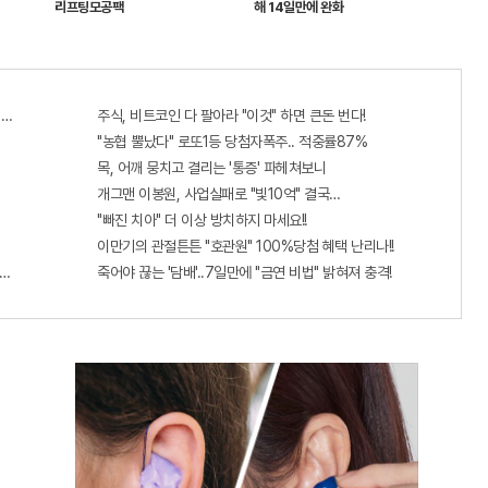
리프팅모공팩
해 14일만에 완화
6자리 공개!? 꼭 확인해라!
주식, 비트코인 다 팔아라 "이것" 하면 큰돈 번다!
"농협 뿔났다" 로또1등 당첨자폭주.. 적중률87%
목, 어깨 뭉치고 결리는 '통증' 파헤쳐보니
개그맨 이봉원, 사업실패로 "빛10억" 결국…
"빠진 치아" 더 이상 방치하지 마세요!!
이만기의 관절튼튼 "호관원" 100%당첨 혜택 난리나!!
판!! 왜 난리났나 봤더니..경악!
죽어야 끊는 '담배'..7일만에 "금연 비법" 밝혀져 충격!