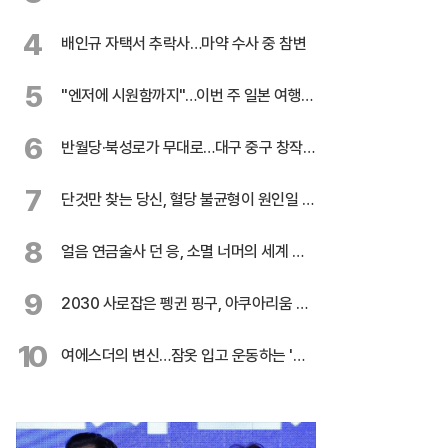
효능
4
배인규 자택서 추락사…마약 수사 중 참변
5
"엔저에 시원함까지"…이번 주 일본 여행
꿀팁
6
반월당·북성로가 무대로…대구 중구 창작극
3편
7
단것만 찾는 당신, 혈당 불균형이 원인일 수
도
8
얼음 연금술사 던 응, 소멸 너머의 세계 응
시
9
2030 사로잡은 펭귄 핑구, 아쿠아리움 흥
행 주역
10
여에스더의 변신…잠옷 입고 운동하는 '무
서운' 이유