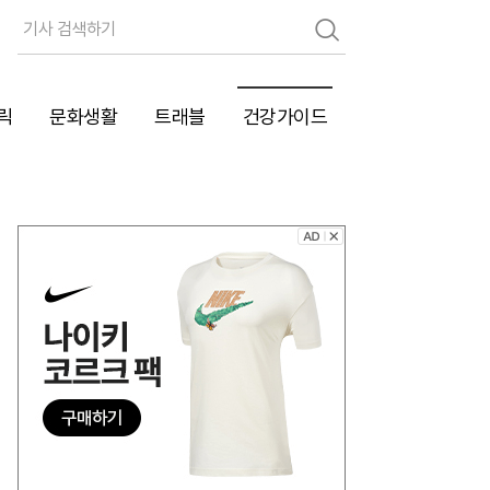
검
색
릭
문화생활
트래블
건강가이드