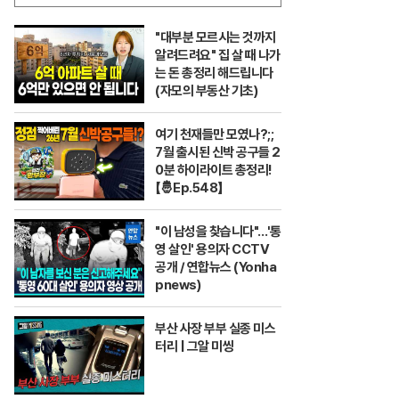
"대부분 모르시는 것까지
알려드려요" 집 살 때 나가
는 돈 총정리 해드립니다
(자모의 부동산 기초)
여기 천재들만 모였나?;;
7월 출시된 신박 공구들 2
0분 하이라이트 총정리!
【🤴Ep.548】
"이 남성을 찾습니다"…'통
영 살인' 용의자 CCTV
공개 / 연합뉴스 (Yonha
pnews)
부산 사장 부부 실종 미스
터리 | 그알 미씽