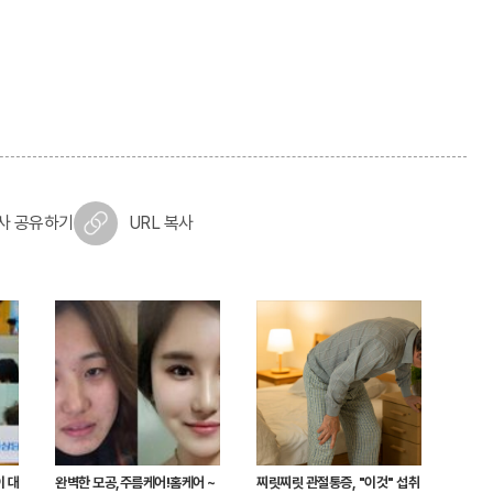
사 공유하기
URL 복사
이 대
완벽한 모공,주름케어!홈케어 ~
찌릿찌릿 관절통증, "이것" 섭취