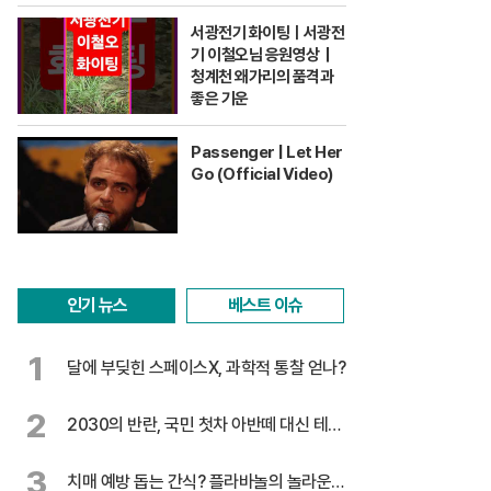
서광전기 화이팅ㅣ서광전
기 이철오님 응원영상｜
청계천 왜가리의 품격과
좋은 기운
Passenger | Let Her
Go (Official Video)
인기 뉴스
베스트 이슈
1
달에 부딪힌 스페이스X, 과학적 통찰 얻나?
2
2030의 반란, 국민 첫차 아반떼 대신 테슬
라
3
치매 예방 돕는 간식? 플라바놀의 놀라운