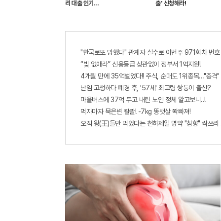
리 대출 인기...
출' 신청해라!
"한국로또 망했다" 관계자 실수로 이번주 971회차 번호 
“빚 없애라” 신용등급 상관없이 정부서 1억지원!
4개월 만에 35억벌었다!! 주식, 순매도 1위종목..."충격"
난임 고생하다 폐경 후, '57세' 최고령 쌍둥이 출산?
마을버스에 37억 두고 내린 노인 정체 알고보니..!
먹자마자 묵은변 콸콸! -7kg 똥뱃살 쫙빠져!
오직 왕(王)들만 먹었다는 천하제일 명약 "침향" 싹쓰리 완