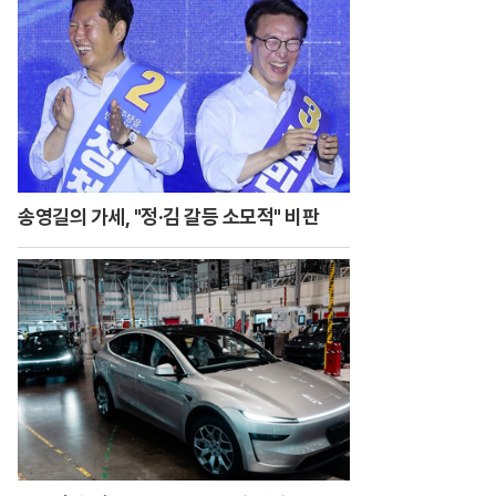
송영길의 가세, "정·김 갈등 소모적" 비판