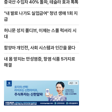
중국산 수입차 40% 돌파, 테슬라 효과 톡톡
"내 발로 나가도 실업급여" 청년 생애 1회 지
급
허니문 성지 몰디브, 이제는 스몰 럭셔리 시
대
함양아 개인전, 사회 시스템과 인간을 묻다
내 몸 망치는 만성염증, 항염 식품 5가지로
해결