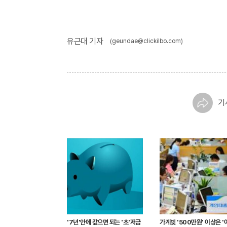
유근대 기자
(geundae@clickilbo.com)
기
'7년'안에 갚으면 되는 '초'저금
가계빚 '500만원' 이상은 '