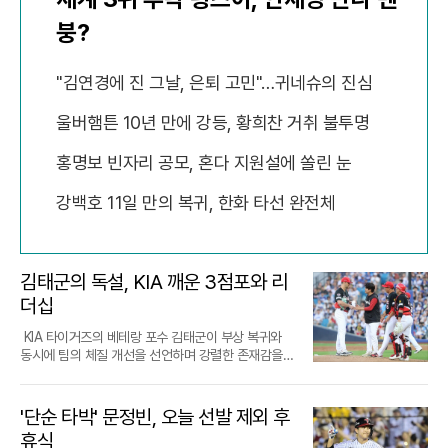
붕?
"김연경에 진 그날, 은퇴 고민"…귀네슈의 진심
울버햄튼 10년 만에 강등, 황희찬 거취 불투명
홍명보 빈자리 공모, 혼다 지원설에 쏠린 눈
강백호 11일 만의 복귀, 한화 타선 완전체
김태군의 독설, KIA 깨운 3점포와 리
더십
KIA 타이거즈의 베테랑 포수 김태군이 부상 복귀와
동시에 팀의 체질 개선을 선언하며 강렬한 존재감을
드러냈다. 김태군은 지난 30일 대구 삼성라이온즈파
크에서 열린 삼성과의 원정 경기에서 2회초 승기를
잡는 3점 홈런을 터뜨리며 팀의 12-3 대승을 견인했
'단순 타박' 문정빈, 오늘 선발 제외 후
다. 지난 2일 햄스트링 부상으로 전력에서 이탈했던
휴식
그는 복귀하자마자 공수에서 완벽한 활약을 펼치며 KI