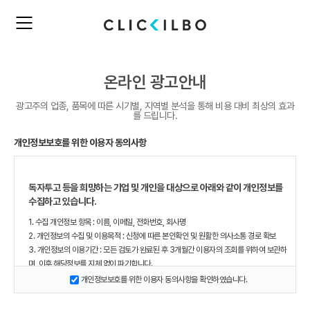
주
검
요
색
서
비
온라인 광고안내
스
메
광고주의 업종, 품목에 따른 시기별, 지역별 분석을 통해 비용 대비 최상의 효과
뉴
를 드립니다.
펼
치
개인정보보호를 위한 이용자 동의사항
기
독자투고 등을 희망하는 기업 및 개인을 대상으로 아래와 같이 개인정보를
수집하고 있습니다.
1. 수집 개인정보 항목 : 이름, 이메일, 전화번호, 회사명
2. 개인정보의 수집 및 이용목적 : 신청에 따른 본인확인 및 원활한 의사소통 경로 확보
3. 개인정보의 이용기간 : 모든 검토가 완료된 후 3개월간 이용자의 조회를 위하여 보관하
며, 이후 해당정보를 지체 없이 파기합니다.
4. 개인정보 수집 동의 거부권 : 개인정보 수집 동의에 거부할 수 있으며 동의하지 않는 경
개인정보보호를 위한 이용자 동의사항을 확인하였습니다.
우 의견 접수가 불가능합니다.
5. 그 밖의 사항은 개인정보처리방침을 준수합니다.