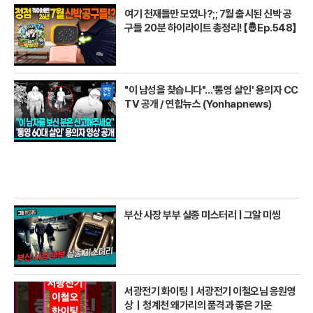
여기 천재들만 모였나?;; 7월 출시된 신박 공
구들 20분 하이라이트 총정리! 【🤴Ep.548】
"이 남성을 찾습니다"…'통영 살인' 용의자 CC
TV 공개 / 연합뉴스 (Yonhapnews)
부산 사장 부부 실종 미스터리 | 그알 미씽
서광전기 화이팅ㅣ서광전기 이철오님 응원영
상｜청계천 왜가리의 품격과 좋은 기운