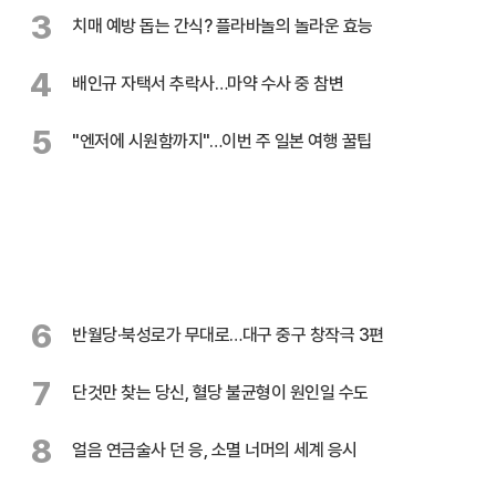
3
치매 예방 돕는 간식? 플라바놀의 놀라운 효능
4
배인규 자택서 추락사…마약 수사 중 참변
5
"엔저에 시원함까지"…이번 주 일본 여행 꿀팁
6
반월당·북성로가 무대로…대구 중구 창작극 3편
7
단것만 찾는 당신, 혈당 불균형이 원인일 수도
8
얼음 연금술사 던 응, 소멸 너머의 세계 응시