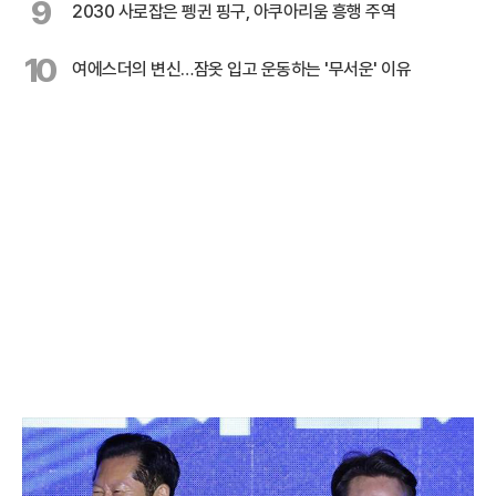
9
2030 사로잡은 펭귄 핑구, 아쿠아리움 흥행 주역
10
여에스더의 변신…잠옷 입고 운동하는 '무서운' 이유