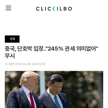
주
검
요
색
서
비
스
메
뉴
국제
펼
치
중국, 단호박 입장.."245% 관세 의미없어"
기
무시
기사입력 2025.04.18. 오후 02:32